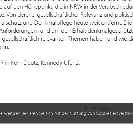
te auf den Höhepunkt, die in NRW in der Verabschied
 Von dererlei gesellschaftlicher Relevanz und politi
lschutz und Denkmalpflege heute weit entfernt. Die
die Anforderungen rund um den Erhalt denkmalgeschützt
gesellschaftlich relevanten Themen haben und wie d
ann.
R in Köln-Deutz, Kennedy-Ufer 2.
© AKöln 2026
verwenden, erklären Sie sich mit der Nutzung von Cookies einverstan