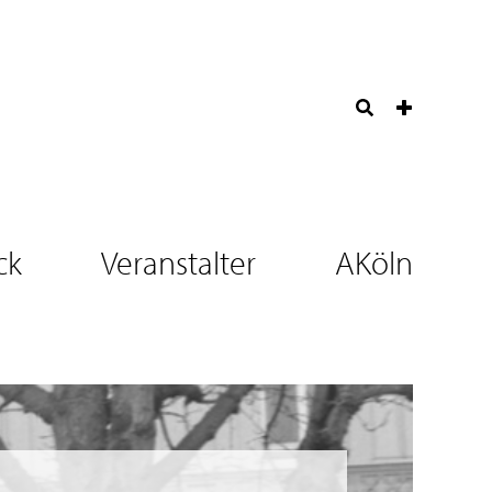
ck
Veranstalter
AKöln