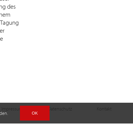
ung des
schem
 Tagung
er
ie
Impressum
Datenschutz
Kontakt
den.
OK