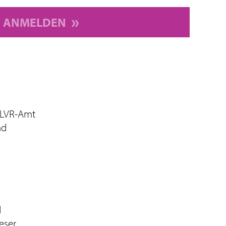
ANMELDEN
 LVR-Amt
nd
d
eser