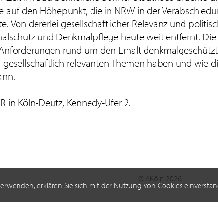
te auf den Höhepunkt, die in NRW in der Verabschied
 Von dererlei gesellschaftlicher Relevanz und politi
lschutz und Denkmalpflege heute weit entfernt. Die
die Anforderungen rund um den Erhalt denkmalgeschützt
gesellschaftlich relevanten Themen haben und wie d
ann.
R in Köln-Deutz, Kennedy-Ufer 2.
© AKöln 2026
verwenden, erklären Sie sich mit der Nutzung von Cookies einverstan