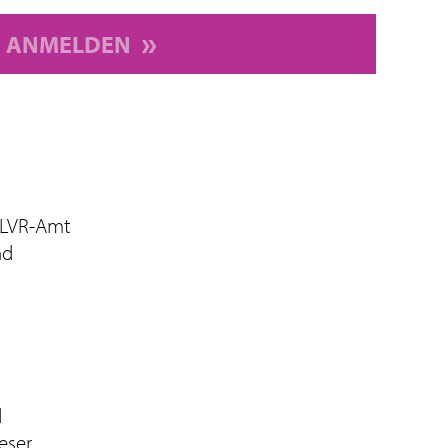
ANMELDEN
 LVR-Amt
nd
d
eser