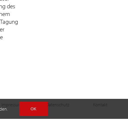
ung des
schem
 Tagung
er
ie
Impressum
Datenschutz
Kontakt
den.
OK