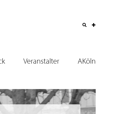
ck
Veranstalter
AKöln