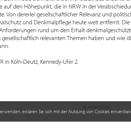
te auf den Höhepunkt, die in NRW in der Verabschied
 Von dererlei gesellschaftlicher Relevanz und politi
lschutz und Denkmalpflege heute weit entfernt. Die
die Anforderungen rund um den Erhalt denkmalgeschützt
gesellschaftlich relevanten Themen haben und wie d
ann.
R in Köln-Deutz, Kennedy-Ufer 2.
© AKöln 2026
verwenden, erklären Sie sich mit der Nutzung von Cookies einverstan