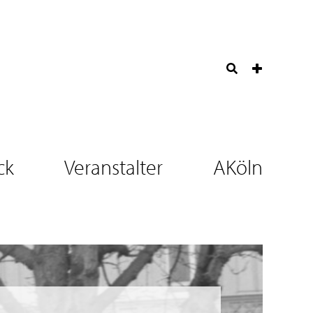
ck
Veranstalter
AKöln