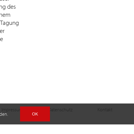
ung des
schem
 Tagung
er
ie
Impressum
Datenschutz
Kontakt
den.
OK