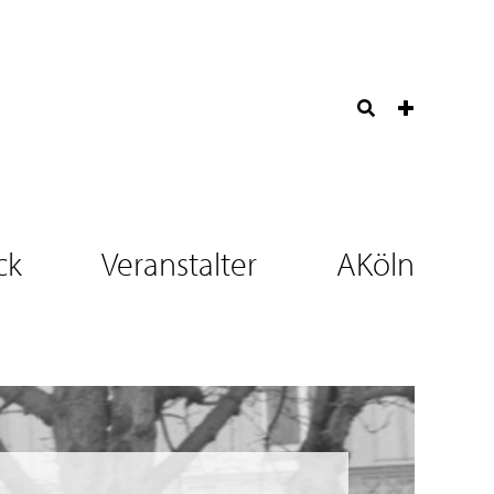
ck
Veranstalter
AKöln