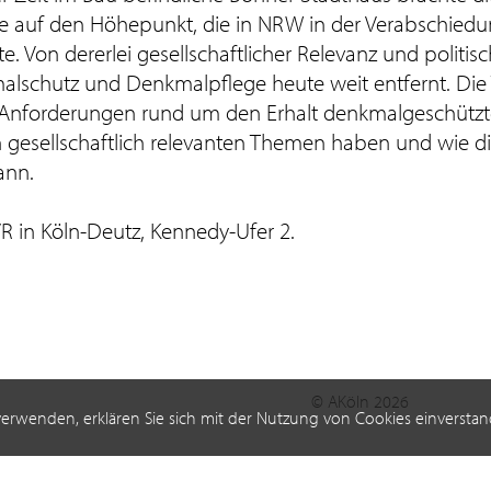
te auf den Höhepunkt, die in NRW in der Verabschied
 Von dererlei gesellschaftlicher Relevanz und politi
lschutz und Denkmalpflege heute weit entfernt. Die
die Anforderungen rund um den Erhalt denkmalgeschützt
gesellschaftlich relevanten Themen haben und wie d
ann.
R in Köln-Deutz, Kennedy-Ufer 2.
© AKöln 2026
verwenden, erklären Sie sich mit der Nutzung von Cookies einverstan