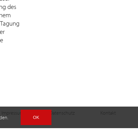
ung des
schem
 Tagung
er
ie
Impressum
Datenschutz
Kontakt
den.
OK