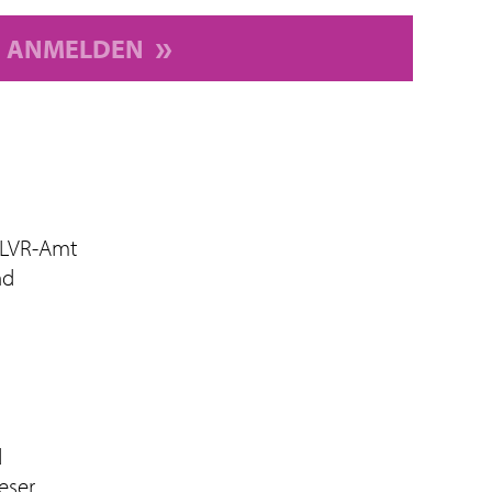
ANMELDEN
 LVR-Amt
nd
d
eser