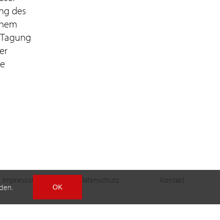
ung des
schem
 Tagung
er
ie
Impressum
Datenschutz
Kontakt
den.
OK