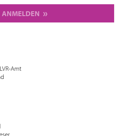
ANMELDEN
 LVR-Amt
nd
d
eser