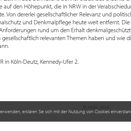
te auf den Höhepunkt, die in NRW in der Verabschied
 Von dererlei gesellschaftlicher Relevanz und politi
lschutz und Denkmalpflege heute weit entfernt. Die
die Anforderungen rund um den Erhalt denkmalgeschützt
gesellschaftlich relevanten Themen haben und wie d
ann.
R in Köln-Deutz, Kennedy-Ufer 2.
© AKöln 2026
verwenden, erklären Sie sich mit der Nutzung von Cookies einverstan