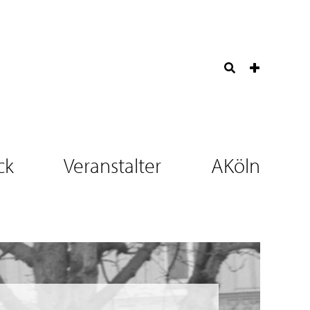
ck
Veranstalter
AKöln