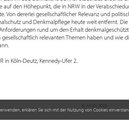
te auf den Höhepunkt, die in NRW in der Verabschied
 Von dererlei gesellschaftlicher Relevanz und politi
lschutz und Denkmalpflege heute weit entfernt. Die
die Anforderungen rund um den Erhalt denkmalgeschützt
gesellschaftlich relevanten Themen haben und wie d
ann.
R in Köln-Deutz, Kennedy-Ufer 2.
© AKöln 2026
verwenden, erklären Sie sich mit der Nutzung von Cookies einverstan