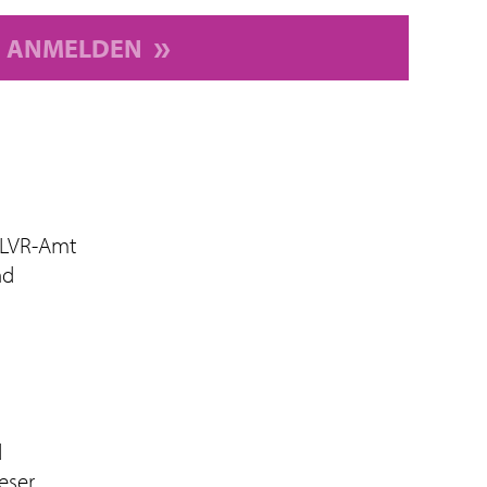
ANMELDEN
 LVR-Amt
nd
d
eser