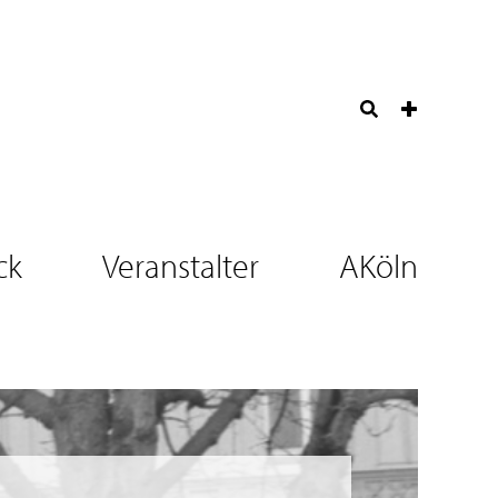
ck
Veranstalter
AKöln