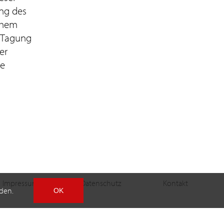
ung des
schem
 Tagung
er
ie
Impressum
Datenschutz
Kontakt
den.
OK