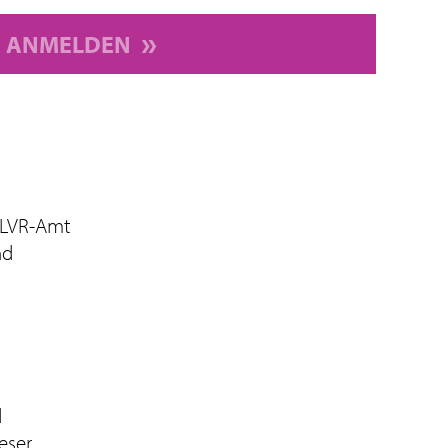
ANMELDEN
 LVR-Amt
nd
d
eser