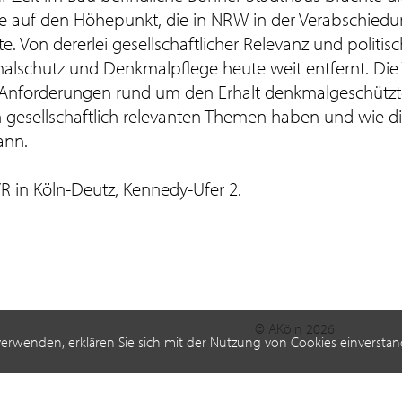
te auf den Höhepunkt, die in NRW in der Verabschied
 Von dererlei gesellschaftlicher Relevanz und politi
lschutz und Denkmalpflege heute weit entfernt. Die
die Anforderungen rund um den Erhalt denkmalgeschützt
gesellschaftlich relevanten Themen haben und wie d
ann.
R in Köln-Deutz, Kennedy-Ufer 2.
© AKöln 2026
verwenden, erklären Sie sich mit der Nutzung von Cookies einverstan