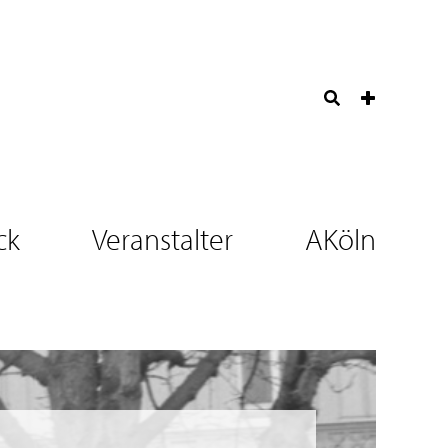
ck
Veranstalter
AKöln