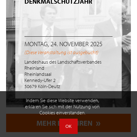
DENKMALSCHUTZJAHR
MONTAG, 24. NOVEMBER 2025
(Diese Veranstaltung ist ausgebucht)
Landeshaus des Landschaftsverbandes
Rheinland
Rheinlandsaal
Kennedy-Ufer 2
50679 Köln-Deutz
Indem Sie diese Website verwenden,
erklären Sie sich mit der Nutzung von
Cookies einverstanden.
MEHR ERFAHREN
OK