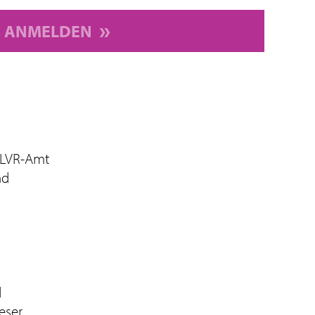
ANMELDEN
 LVR-Amt
nd
d
eser