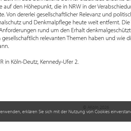
te auf den Höhepunkt, die in NRW in der Verabschied
 Von dererlei gesellschaftlicher Relevanz und politi
lschutz und Denkmalpflege heute weit entfernt. Die
die Anforderungen rund um den Erhalt denkmalgeschützt
gesellschaftlich relevanten Themen haben und wie d
ann.
R in Köln-Deutz, Kennedy-Ufer 2.
© AKöln 2026
verwenden, erklären Sie sich mit der Nutzung von Cookies einverstan