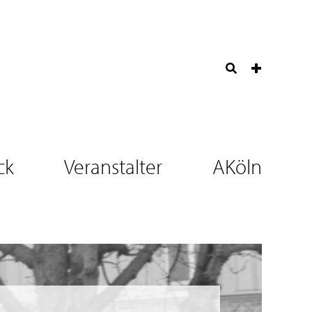
ck
Veranstalter
AKöln