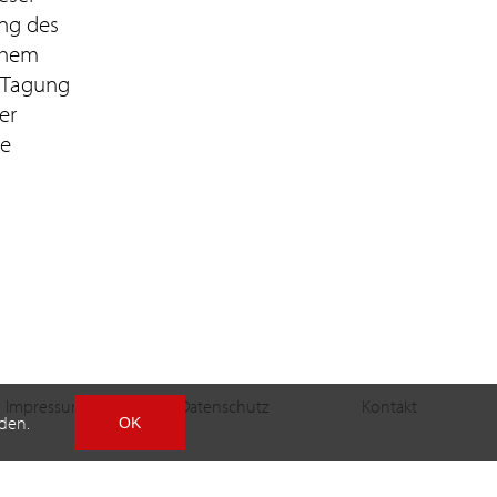
ung des
schem
 Tagung
er
ie
Impressum
Datenschutz
Kontakt
den.
OK