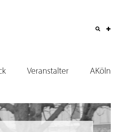
ck
Veranstalter
AKöln