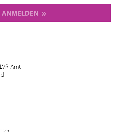
ANMELDEN
 LVR-Amt
nd
d
eser