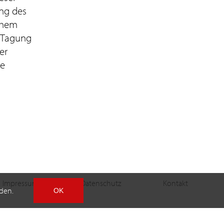
ung des
schem
 Tagung
er
ie
Impressum
Datenschutz
Kontakt
den.
OK