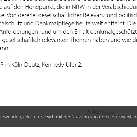
te auf den Höhepunkt, die in NRW in der Verabschied
 Von dererlei gesellschaftlicher Relevanz und politi
lschutz und Denkmalpflege heute weit entfernt. Die
die Anforderungen rund um den Erhalt denkmalgeschützt
gesellschaftlich relevanten Themen haben und wie d
ann.
R in Köln-Deutz, Kennedy-Ufer 2.
© AKöln 2026
verwenden, erklären Sie sich mit der Nutzung von Cookies einverstan