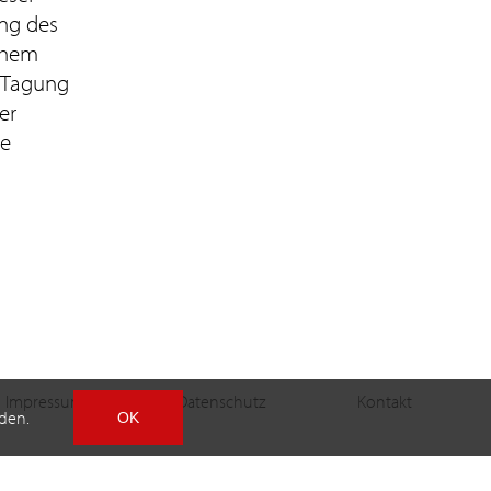
ung des
schem
 Tagung
er
ie
Impressum
Datenschutz
Kontakt
den.
OK