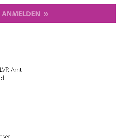
ANMELDEN
 LVR-Amt
nd
d
eser