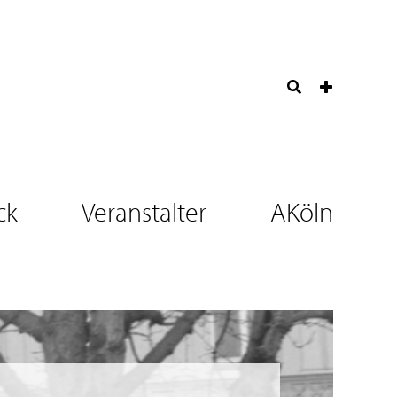
ck
Veranstalter
AKöln