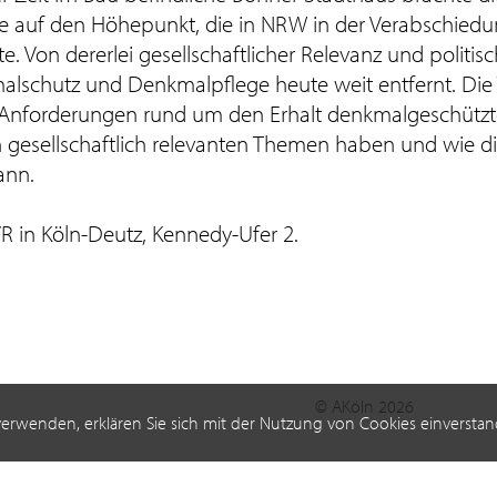
te auf den Höhepunkt, die in NRW in der Verabschied
 Von dererlei gesellschaftlicher Relevanz und politi
lschutz und Denkmalpflege heute weit entfernt. Die
die Anforderungen rund um den Erhalt denkmalgeschützt
gesellschaftlich relevanten Themen haben und wie d
ann.
R in Köln-Deutz, Kennedy-Ufer 2.
© AKöln 2026
verwenden, erklären Sie sich mit der Nutzung von Cookies einverstan