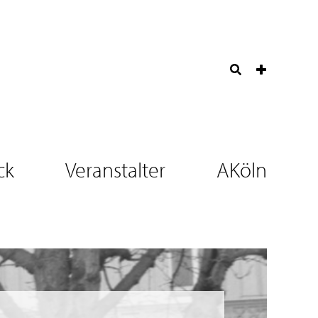
ck
Veranstalter
AKöln