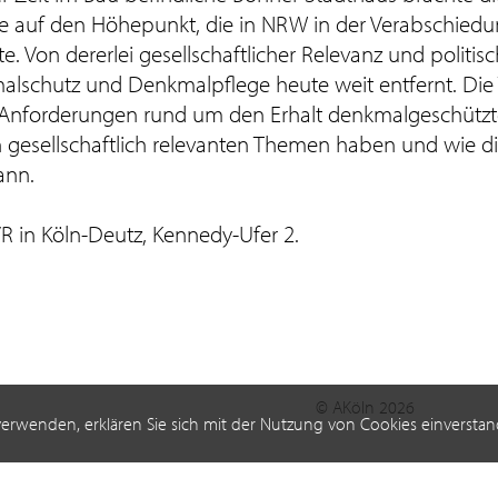
te auf den Höhepunkt, die in NRW in der Verabschied
 Von dererlei gesellschaftlicher Relevanz und politi
lschutz und Denkmalpflege heute weit entfernt. Die
die Anforderungen rund um den Erhalt denkmalgeschützt
gesellschaftlich relevanten Themen haben und wie d
ann.
R in Köln-Deutz, Kennedy-Ufer 2.
© AKöln 2026
verwenden, erklären Sie sich mit der Nutzung von Cookies einverstan