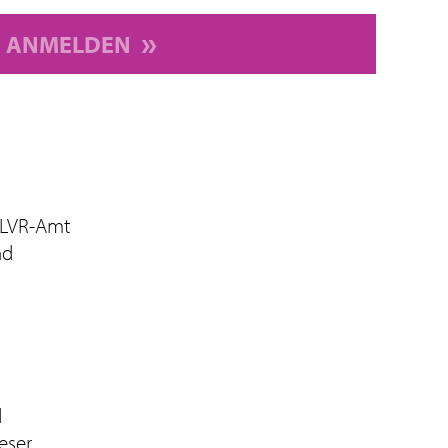
ANMELDEN
 LVR-Amt
nd
d
eser