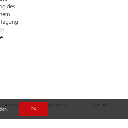
ung des
schem
 Tagung
er
ie
Impressum
Datenschutz
Kontakt
den.
OK